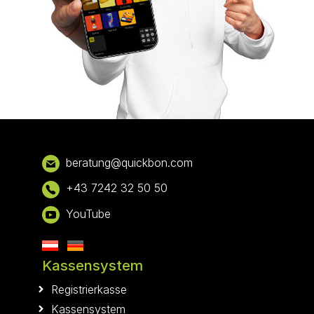
Footer
bera
tung@qui
ckbon.com
+43 7242 32 50 50
YouTube
Kassensystem
Registrierkasse
Kassensystem