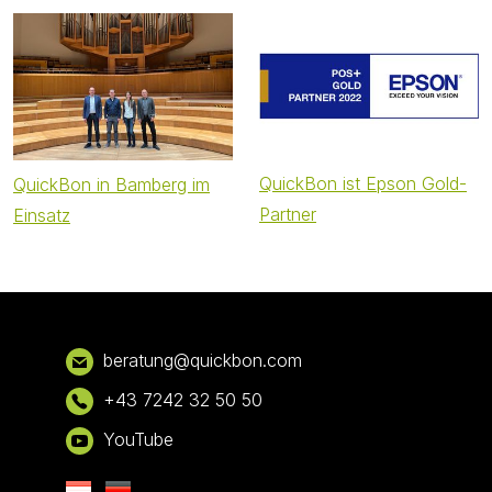
QuickBon ist Epson Gold-
QuickBon in Bamberg im
Partner
Einsatz
Footer
bera
tung@qui
ckbon.com
+43 7242 32 50 50
YouTube