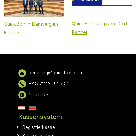
QuickBon ist Epson Gold-
QuickBon in Bamberg im
Partner
Einsatz
Footer
bera
tung@qui
ckbon.com
+43 7242 32 50 50
YouTube
Kassensystem
Registrierkasse
Kassensystem