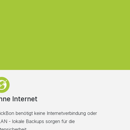
hne Internet
ickBon benötigt keine Internetverbindung oder
AN - lokale Backups sorgen für die
ensicherheit.