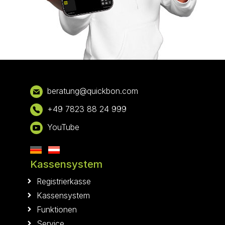
Footer
bera
tung@qui
ckbon.com
+49 7823 88 24 999
YouTube
Kassensystem
Registrierkasse
Kassensystem
Funktionen
Service