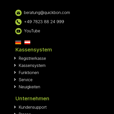
Footer
bera
tung@qui
ckbon.com
+49 7823 88 24 999
YouTube
Kassensystem
Registrierkasse
Kassensystem
Funktionen
Service
Neuigkeiten
Unternehmen
Kundensupport